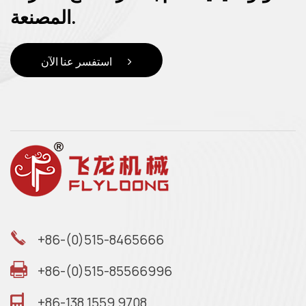
المصنعة.
استفسر عنا الآن
+86-(0)515-8465666
+86-(0)515-85566996
+86-138 1559 9708